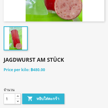
JAGDWURST AM STÜCK
฿480.00
จำนวน

หยิบใส่ตะกร้า