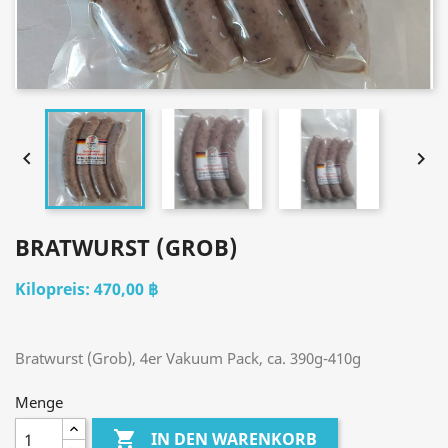


BRATWURST (GROB)
470,00 ฿
Bratwurst (Grob), 4er Vakuum Pack, ca. 390g-410g
Menge

IN DEN WARENKORB